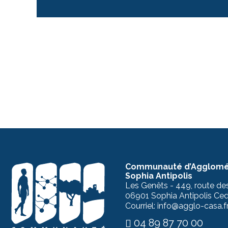
Communauté d’Agglomé
Sophia Antipolis
Les Genêts - 449, route de
06901 Sophia Antipolis Ce
Courriel: info@agglo-casa.f
04 89 87 70 00