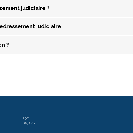
sement judiciaire ?
redressement judiciaire
on ?
PDF
118,8 Ko