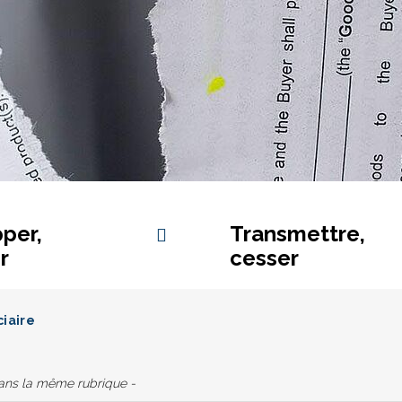
per,
Transmettre,
r
cesser
iaire
dans la même rubrique -