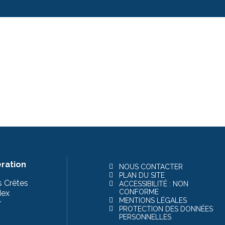
ration
NOUS CONTACTER
PLAN DU SITE
s Crêtes
ACCESSIBILITÉ : NON
CONFORME
dex
MENTIONS LÉGALES
r
PROTECTION DES DONNÉES
PERSONNELLES