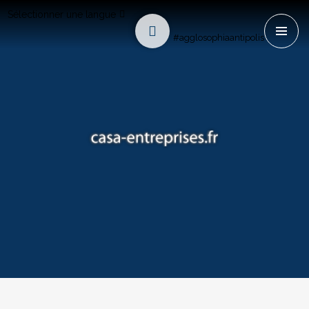
Sélectionner une langue
#agglosophiaantipolis