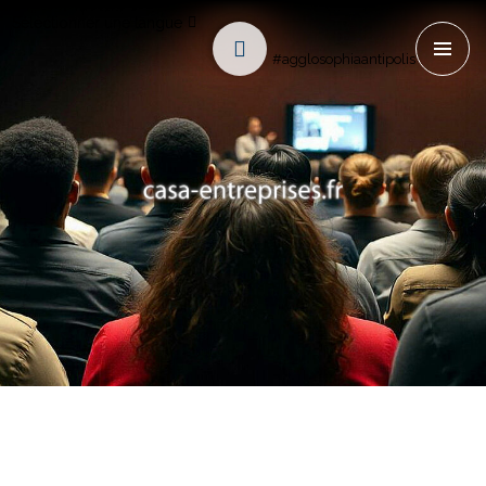
Sélectionner une langue
#agglosophiaantipolis