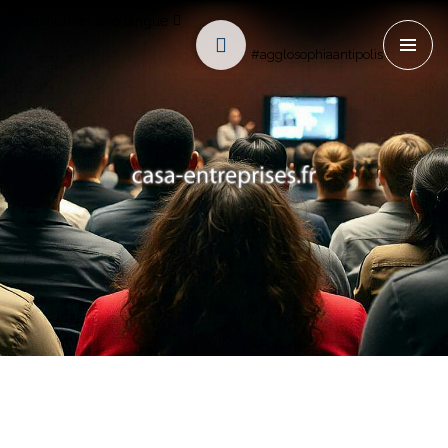
Sélectionner une langue
#agglosophiaantipolis