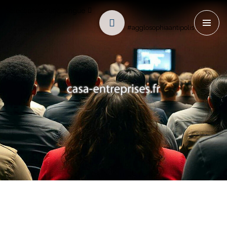
Sélectionner une langue
#agglosophiaantipolis