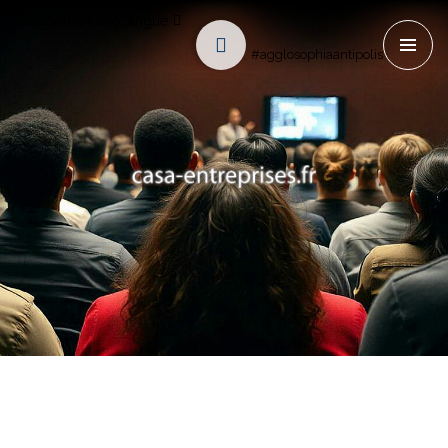
Sélectionner une langue
#agglosophiaantipolis