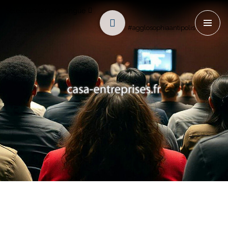
Sélectionner une langue
#agglosophiaantipolis