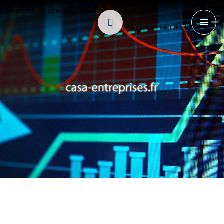
Sélectionner une langue
#agglosophiaantipolis